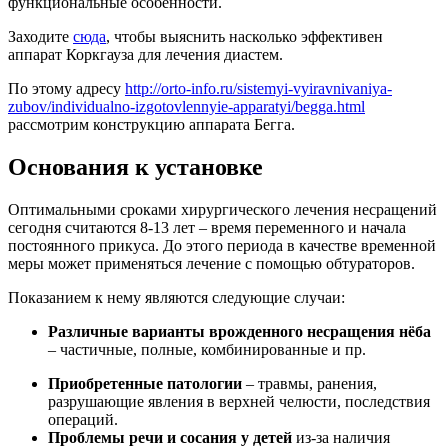
функциональные особенности.
Заходите
сюда
, чтобы выяснить насколько эффективен
аппарат Коркгауза для лечения диастем.
По этому адресу
http://orto-info.ru/sistemyi-vyiravnivaniya-
zubov/individualno-izgotovlennyie-apparatyi/begga.html
рассмотрим конструкцию аппарата Бегга.
Основания к установке
Оптимальными сроками хирургического лечения несращений
сегодня считаются 8-13 лет – время переменного и начала
постоянного прикуса. До этого периода в качестве временной
меры может применяться лечение с помощью обтураторов.
Показанием к нему являются следующие случаи:
Различные варианты врожденного несращения нёба
– частичные, полные, комбинированные и пр.
Приобретенные патологии
– травмы, ранения,
разрушающие явления в верхней челюсти, последствия
операций.
Проблемы речи и сосания у детей
из-за наличия