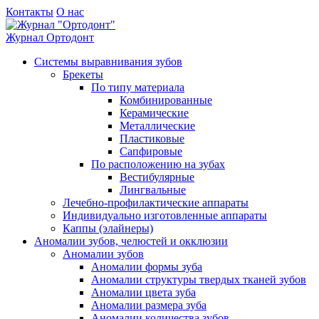
Контакты
О нас
Журнал
Ортодонт
Системы выравнивания зубов
Брекеты
По типу материала
Комбинированные
Керамические
Металлические
Пластиковые
Сапфировые
По расположению на зубах
Вестибулярные
Лингвальные
Лечебно-профилактические аппараты
Индивидуально изготовленные аппараты
Каппы (элайнеры)
Аномалии зубов, челюстей и окклюзии
Аномалии зубов
Аномалии формы зуба
Аномалии структуры твердых тканей зубов
Аномалии цвета зуба
Аномалии размера зуба
Аномалии количества зубов