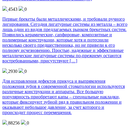
4543
0
Первые брекеты были металлическими, и требовали ручного
лигирования. Сегодня лигатурные системы из металла – всего
лишь один из видов предлагаемых рынком брекетных систем.
Появились керамические, сапфировые, композитные и
полимерные конструкции, которые хотя и потеснили
несколько своего предшественника, но не привели к его
полному исчезновению. Простые, надежные и эффективные
металлические лигатурные системы по-прежнему остаются
востребованными, присутствуют […]
2930
0
Для исправления дефектов прикуса и выпрямления
положения зубов в современной стоматологии используются
различные конструкции и аппараты. Все большую
популярность приобретают капы – специальные накладки,
которые фиксируют зубной ряд в правильном положении и
оказывают небольшое давление, за счет которого и
происходит процесс перемещения.
88256
0