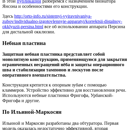
В этой
публикации
разберемся с назначением бионатора
Янсона и особенностями его конструкции.
Здесь
http://orto-info.ru/sistemyi-vyiravnivaniya-
zubov/individualno-izgotovlennyie-apparatyi/korrektsii-distalnoy-
okklyuzii-persina.html
все об использовании аппарата Персина
для дистальной окклюзии.
­Небная пластина
Защитная небная пластинка представляет собой
монолитную конструкцию, применяющуюся для закрытия
ограниченных несращений нёба и защиты операционного
шва и стабилизации тампонов и лоскутов после
оперативного вмешательства.
Конструкция крепится к опорным зубам с помощью
кламмеров. Устройство эффективно для восстановления речи.
Используются небные пластинки Фригофа, Урбанской-
Фригофа и другие.
По Ильиной-Маркосян
Ильиной и Маркосян разработаны два обтуратора. Первая
модель оказалась недостаточно эффективной, вторая