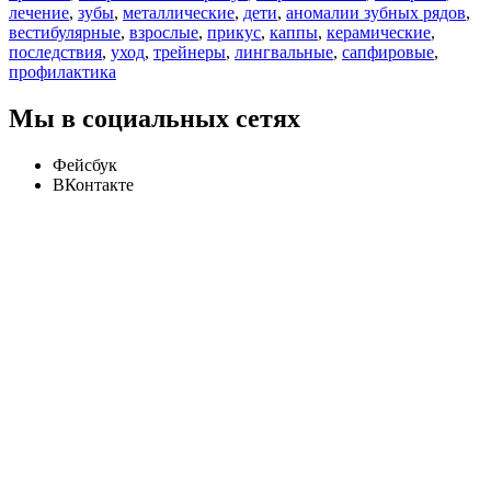
лечение
,
зубы
,
металлические
,
дети
,
аномалии зубных рядов
,
вестибулярные
,
взрослые
,
прикус
,
каппы
,
керамические
,
последствия
,
уход
,
трейнеры
,
лингвальные
,
сапфировые
,
профилактика
Мы в социальных сетях
Фейсбук
ВКонтакте