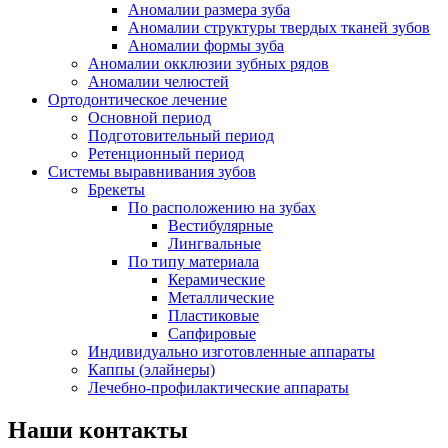
Аномалии размера зуба
Аномалии структуры твердых тканей зубов
Аномалии формы зуба
Аномалии окклюзии зубных рядов
Аномалии челюстей
Ортодонтическое лечение
Основной период
Подготовительный период
Ретенционный период
Системы выравнивания зубов
Брекеты
По расположению на зубах
Вестибулярные
Лингвальные
По типу материала
Керамические
Металлические
Пластиковые
Сапфировые
Индивидуально изготовленные аппараты
Каппы (элайнеры)
Лечебно-профилактические аппараты
Наши контакты