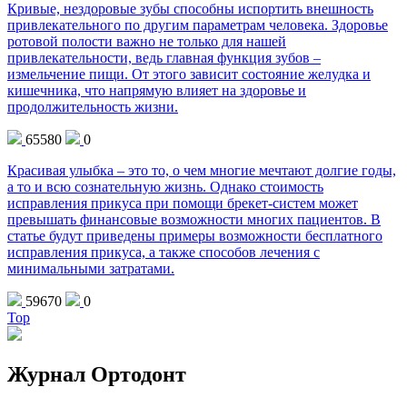
Кривые, нездоровые зубы способны испортить внешность
привлекательного по другим параметрам человека. Здоровье
ротовой полости важно не только для нашей
привлекательности, ведь главная функция зубов –
измельчение пищи. От этого зависит состояние желудка и
кишечника, что напрямую влияет на здоровье и
продолжительность жизни.
65580
0
Красивая улыбка – это то, о чем многие мечтают долгие годы,
а то и всю сознательную жизнь. Однако стоимость
исправления прикуса при помощи брекет-систем может
превышать финансовые возможности многих пациентов. В
статье будут приведены примеры возможности бесплатного
исправления прикуса, а также способов лечения с
минимальными затратами.
59670
0
Top
Журнал Ортодонт