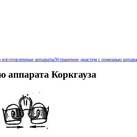
 изготовленные аппараты
Устранение диастем с помощью аппара
ю аппарата Коркгауза