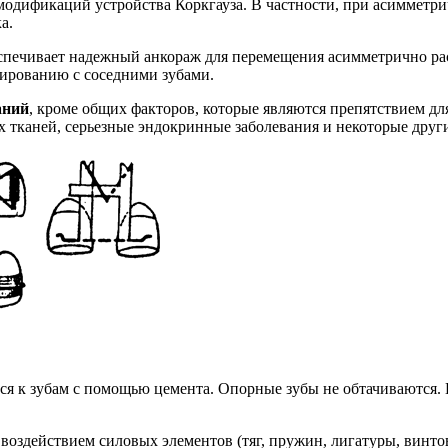
одификаций устройства Коркгауза. В частности, при асимметрич
а.
спечивает надежный анкораж для перемещения асимметрично рас
ированию с соседними зубами.
аний
, кроме общих факторов, которые являются препятствием дл
х тканей, серьезные эндокринные заболевания и некоторые друг
тся к зубам с помощью цемента. Опорные зубы не обтачиваются
оздействием силовых элементов (тяг, пружин, лигатуры, винтов)