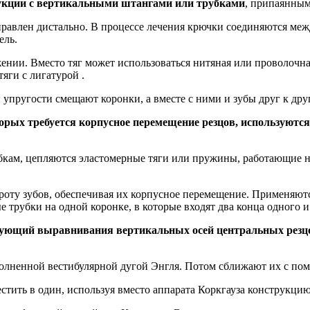
рукции с вертикальными штангами или трубками
, припаянным
правлен дистально. В процессе лечения крючки соединяются м
ель.
ении. Вместо тяг может использоваться нитяная или проволочна
ги с лигатурой .
упругости смещают коронки, а вместе с ними и зубы друг к друг
торых требуется корпусное перемещение резцов, используютс
убкам, цепляются эластомерные тяги или пружины, работающие н
ороту зубов, обеспечивая их корпусное перемещение. Применяю
 трубки на одной коронке, в которые входят два конца одного и 
ебующий выравнивания вертикальных осей центральных резц
лненной вестибулярной дугой Энгля. Потом сближают их с помо
стить в один, используя вместо аппарата Коркгауза конструкцию