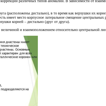
 коррекции различных типов аномалии. В зависимости от взаим
уга (расположены дистально), в то время как верхушки их корн
есть имеет место корпусное латеральное смещение центральных 
хушки корней – дистально (друг от друга).
 величиной и взаимоположением относительно центральной ли