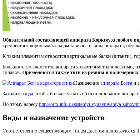
Обязательной составляющей аппарата Коркгауза любого ви
крепления к коронкам/кольцам зависят от вида аппарата, обусл
К таким элементам относятся вертикальные балки (штанги), го
Большинство элементов аппарата являются металлическими, и
сплавов.
Применяются также тяги из резины и полимерных 
Назначение
аппарата Бегга
и е
Заходите
сюда
, чтобы больше узнать об использовании аппарат
По этому адресу
http://orto-info.ru/sistemyi-vyiravnivaniya-zubov/
Виды и назначение устройств
Соответственно существующим типам диастем используются 3 