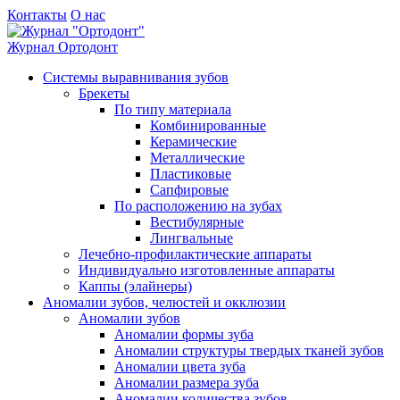
Контакты
О нас
Журнал
Ортодонт
Системы выравнивания зубов
Брекеты
По типу материала
Комбинированные
Керамические
Металлические
Пластиковые
Сапфировые
По расположению на зубах
Вестибулярные
Лингвальные
Лечебно-профилактические аппараты
Индивидуально изготовленные аппараты
Каппы (элайнеры)
Аномалии зубов, челюстей и окклюзии
Аномалии зубов
Аномалии формы зуба
Аномалии структуры твердых тканей зубов
Аномалии цвета зуба
Аномалии размера зуба
Аномалии количества зубов