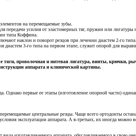
 элементов на перемещаемые зубы.
ля передачи усилия от эластомерных тяг, пружин или лигатуры н
жин типа Коффина.
лючают наклон и поворот резцов при лечении диастем 2-го типа
ния диастем 3-го типа на первом этапе, служит опорой для выра
 тяги, проволочная и нитевая лигатура, винты, крючки, ры
онструкции аппарата и клинической картины.
ида. Однако первые ее этапы (изготовление опорной части) один
перемещаемые центральные резцы. Чаще всего ортодонты остана
условия эксплуатации аппарата. А в-третьих, их иногда можно 
т вида изготавливаемого аппарата, обуславливаемого в свою оч