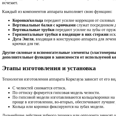
исчезает.
Каждый из компонентов аппарата выполняет свою функцию:
Коронки/кольца
передают усилие коррекция от силовых
Вертикальные балки с крючками
служат посредником д
Вертикальные трубки
передают усилие на зубы от пру
Горизонтальные трубки и входящие в них стержни
иск
Дуга Энгля
, входящая в конструкцию аппарата для лече
крючки для тяг.
Другие силовые и вспомогательные элементы (эластомерные
дополнительные функции в зависимости от используемой к
Этапы изготовления и установка
Технология изготовления аппарата Коркгауза зависит от его в
С челюстей снимается оттиск.
По оттиску формуется гипсовая модель челюсти.
По гипсовой модели изготавливаются кольца/коронки на 
проще в изготовлении, во-вторых, обеспечивают лучшие 
Кольца или коронки фиксируются на зубах модели.
Дальнейшие действия зубного техника или ортодонта зависят о