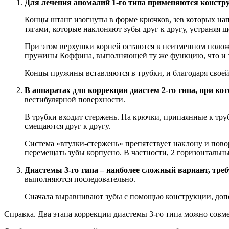
Для лечения аномалий 1-го типа применяются конст
Концы штанг изогнуты в форме крючков, зев которых на
тягами, которые наклоняют зубы друг к другу, устраняя щ
При этом верхушки корней остаются в неизменном полож
пружины Коффина, выполняющей ту же функцию, что и тя
Концы пружины вставляются в трубки, и благодаря своей 
В аппаратах для коррекции диастем 2-го типа, при ко
вестибулярной поверхности.
В трубки входит стержень. На крючки, припаянные к тр
смещаются друг к другу.
Система «втулки-стержень» препятствует наклону и пов
перемещать зубы корпусно. В частности, 2 горизонтальные
Диастемы 3-го типа – наиболее сложный вариант, тр
выполняются последовательно.
Сначала выравнивают зубы с помощью конструкции, допо
Справка. Два этапа коррекции диастемы 3-го типа можно совме