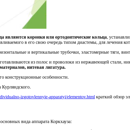
да являются коронки или ортодонтические кольца
, устанавл
авливаемого в его свою очередь типом диастемы, для лечения ко
ризонтальные и вертикальные трубочки, эластомерные тяги, вин
зготавливаются из полос и проволоки из нержавеющей стали, н
материалов, нитевая лигатура.
го конструкционные особенности.
а Курляндского.
individualno-izgotovlennyie-apparatyi/elementov.html
краткий обзор э
основных вида аппарата Коркхауза: