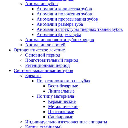
Аномалии зубов
Аномалии количества зубов
Аномалии положения зубов
Аномалии прорезывания зубов
Аномалии размера зуба
Аномалии структуры твердых тканей зубов
Аномалии формы зуба
Аномалии окклюзии зубных рядов
Аномалии челюстей
Ортодонтическое лечение
Основной период
Подготовительный период
Ретенционный период
Системы выравнивания зубов
Брекеты
По расположению на зубах
Вестибулярные
Лингвальные
По типу материала
Керамические
Металлические
Пластиковые
Сапфировые
Индивидуально изготовленные аппараты
Каппы (элайнеры)