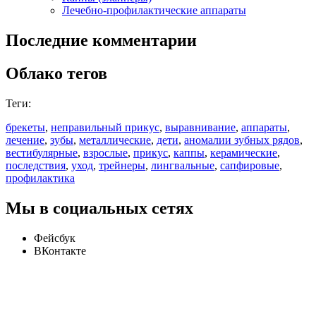
Лечебно-профилактические аппараты
Последние комментарии
Облако тегов
Теги:
брекеты
,
неправильный прикус
,
выравнивание
,
аппараты
,
лечение
,
зубы
,
металлические
,
дети
,
аномалии зубных рядов
,
вестибулярные
,
взрослые
,
прикус
,
каппы
,
керамические
,
последствия
,
уход
,
трейнеры
,
лингвальные
,
сапфировые
,
профилактика
Мы в социальных сетях
Фейсбук
ВКонтакте