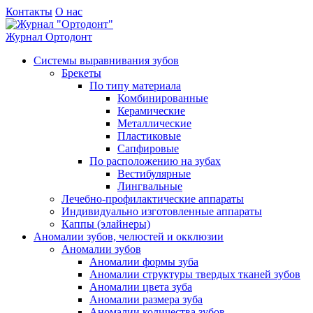
Контакты
О нас
Журнал
Ортодонт
Системы выравнивания зубов
Брекеты
По типу материала
Комбинированные
Керамические
Металлические
Пластиковые
Сапфировые
По расположению на зубах
Вестибулярные
Лингвальные
Лечебно-профилактические аппараты
Индивидуально изготовленные аппараты
Каппы (элайнеры)
Аномалии зубов, челюстей и окклюзии
Аномалии зубов
Аномалии формы зуба
Аномалии структуры твердых тканей зубов
Аномалии цвета зуба
Аномалии размера зуба
Аномалии количества зубов