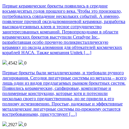
Первые керамические брекеты появились в середине
восьмидесятых годов прошлого века. Чтобы это произошло,
потребовалось совпадение нескольких событий. А именно,
появление прочной оксидалюминиевой керамики, разработка
высокоадгезивных клеев и тесное сотрудничество
заинтересованных компаний. Первопроходцами в области
керамических брекетов выступили Ceradyne Inc.,
разработавшая особо прочную поликристаллическую
керамику из оксида алюминия для обтекателей космических
кораблей НАСА. Также компания Unitek […]
4542
0
Первые брекеты были металлическими, и требовали ручного
лигирования. Сегодня лигатурные системы из металла – всего
лишь один из видов предлагаемых рынком брекетных систем.
Появились керамические, сапфировые, композитные и
полимерные конструкции, которые хотя и потеснили
несколько своего предшественника, но не привели к его
полному исчезновению. Простые, надежные и эффективные
металлические лигатурные системы по-прежнему остаются
востребованными, присутствуют […]
2927
0