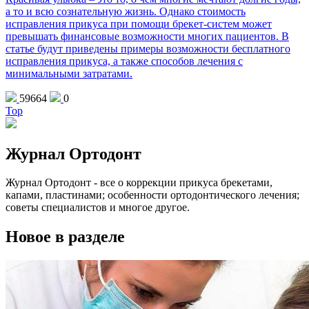
а то и всю сознательную жизнь. Однако стоимость
исправления прикуса при помощи брекет-систем может
превышать финансовые возможности многих пациентов. В
статье будут приведены примеры возможности бесплатного
исправления прикуса, а также способов лечения с
минимальными затратами.
59664
0
Top
Журнал Ортодонт
Журнал Ортодонт - все о коррекции прикуса брекетами,
капами, пластинами; особенности ортодонтического лечения;
советы специалистов и многое другое.
Новое в разделе