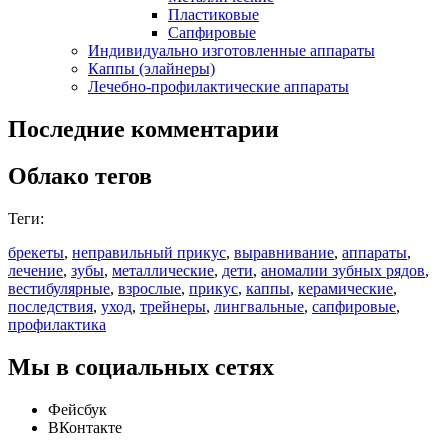
Пластиковые
Сапфировые
Индивидуально изготовленные аппараты
Каппы (элайнеры)
Лечебно-профилактические аппараты
Последние комментарии
Облако тегов
Теги:
брекеты
,
неправильный прикус
,
выравнивание
,
аппараты
,
лечение
,
зубы
,
металлические
,
дети
,
аномалии зубных рядов
,
вестибулярные
,
взрослые
,
прикус
,
каппы
,
керамические
,
последствия
,
уход
,
трейнеры
,
лингвальные
,
сапфировые
,
профилактика
Мы в социальных сетях
Фейсбук
ВКонтакте