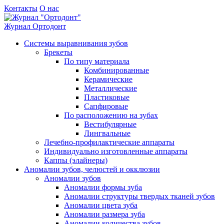
Контакты
О нас
Журнал
Ортодонт
Системы выравнивания зубов
Брекеты
По типу материала
Комбинированные
Керамические
Металлические
Пластиковые
Сапфировые
По расположению на зубах
Вестибулярные
Лингвальные
Лечебно-профилактические аппараты
Индивидуально изготовленные аппараты
Каппы (элайнеры)
Аномалии зубов, челюстей и окклюзии
Аномалии зубов
Аномалии формы зуба
Аномалии структуры твердых тканей зубов
Аномалии цвета зуба
Аномалии размера зуба
Аномалии количества зубов