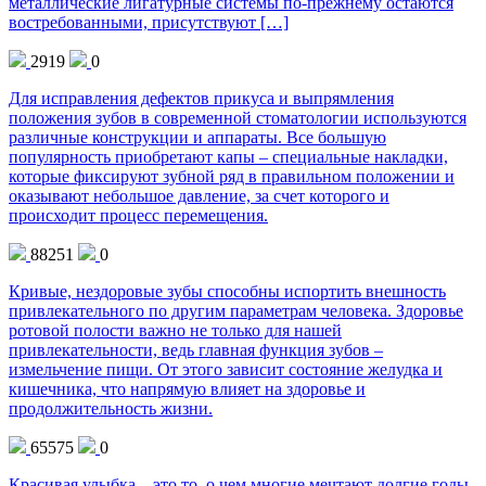
металлические лигатурные системы по-прежнему остаются
востребованными, присутствуют […]
2919
0
Для исправления дефектов прикуса и выпрямления
положения зубов в современной стоматологии используются
различные конструкции и аппараты. Все большую
популярность приобретают капы – специальные накладки,
которые фиксируют зубной ряд в правильном положении и
оказывают небольшое давление, за счет которого и
происходит процесс перемещения.
88251
0
Кривые, нездоровые зубы способны испортить внешность
привлекательного по другим параметрам человека. Здоровье
ротовой полости важно не только для нашей
привлекательности, ведь главная функция зубов –
измельчение пищи. От этого зависит состояние желудка и
кишечника, что напрямую влияет на здоровье и
продолжительность жизни.
65575
0
Красивая улыбка – это то, о чем многие мечтают долгие годы,