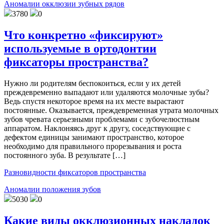
Аномалии окклюзии зубных рядов
3780
0
Что конкретно «фиксируют»
используемые в ортодонтии
фиксаторы пространства?
Нужно ли родителям беспокоиться, если у их детей
преждевременно выпадают или удаляются молочные зубы?
Ведь спустя некоторое время на их месте вырастают
постоянные. Оказывается, преждевременная утрата молочных
зубов чревата серьезными проблемами с зубочелюстным
аппаратом. Наклоняясь друг к другу, соседствующие с
дефектом единицы занимают пространство, которое
необходимо для правильного прорезывания и роста
постоянного зуба. В результате […]
Разновидности фиксаторов пространства
Аномалии положения зубов
5030
0
Какие виды окклюзионных накладок