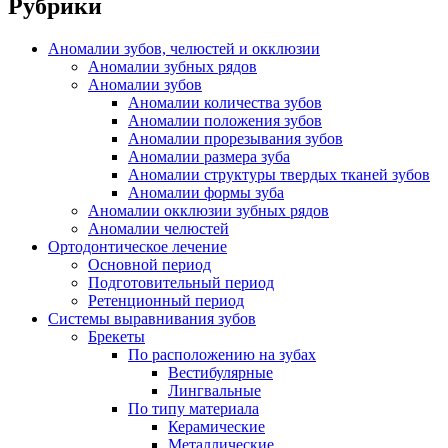
Рубрики
Аномалии зубов, челюстей и окклюзии
Аномалии зубных рядов
Аномалии зубов
Аномалии количества зубов
Аномалии положения зубов
Аномалии прорезывания зубов
Аномалии размера зуба
Аномалии структуры твердых тканей зубов
Аномалии формы зуба
Аномалии окклюзии зубных рядов
Аномалии челюстей
Ортодонтическое лечение
Основной период
Подготовительный период
Ретенционный период
Системы выравнивания зубов
Брекеты
По расположению на зубах
Вестибулярные
Лингвальные
По типу материала
Керамические
Металлические