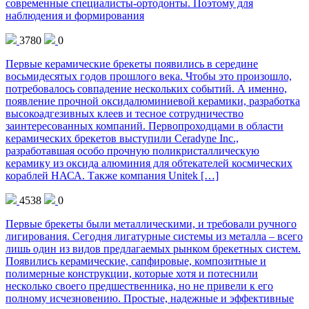
современные специалисты-ортодонты. Поэтому для
наблюдения и формирования
3780
0
Первые керамические брекеты появились в середине
восьмидесятых годов прошлого века. Чтобы это произошло,
потребовалось совпадение нескольких событий. А именно,
появление прочной оксидалюминиевой керамики, разработка
высокоадгезивных клеев и тесное сотрудничество
заинтересованных компаний. Первопроходцами в области
керамических брекетов выступили Ceradyne Inc.,
разработавшая особо прочную поликристаллическую
керамику из оксида алюминия для обтекателей космических
кораблей НАСА. Также компания Unitek […]
4538
0
Первые брекеты были металлическими, и требовали ручного
лигирования. Сегодня лигатурные системы из металла – всего
лишь один из видов предлагаемых рынком брекетных систем.
Появились керамические, сапфировые, композитные и
полимерные конструкции, которые хотя и потеснили
несколько своего предшественника, но не привели к его
полному исчезновению. Простые, надежные и эффективные