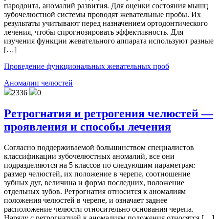
пародонта, аномалий развития. Для оценки состояния мышц
зубочелюстной системы проводят жевательные пробы. Их
результаты учитывают перед назначением ортодонтического
лечения, чтобы спрогнозировать эффективность. Для
изучения функции жевательного аппарата используют разные
[…]
Проведение функциональных жевательных проб
Аномалии челюстей
2336
0
Ретрогнатия и ретрогения челюстей —
проявления и способы лечения
Согласно поддерживаемой большинством специалистов
классификации зубочелюстных аномалий, все они
подразделяются на 5 классов по следующим параметрам:
размер челюстей, их положение в черепе, соотношение
зубных дуг, величина и форма последних, положение
отдельных зубов. Ретрогнатия относится к аномалиям
положения челюстей в черепе, и означает заднее
расположение челюсти относительно основания черепа.
Наряду с ретрогнатией к аномалиям положения относятся […]