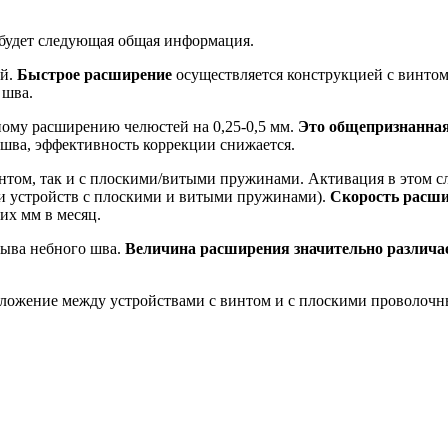
 будет следующая общая информация.
ый.
Быстрое расширение
осуществляется конструкцией с винтом
 шва.
ному расширению челюстей на 0,25-0,5 мм.
Это общепризнанная
 шва, эффективность коррекции снижается.
том, так и с плоскими/витыми пружинами. Активация в этом слу
и устройств с плоскими и витыми пружинами).
Скорость расши
ких мм в месяц.
рыва небного шва.
Величина расширения значительно различает
положение между устройствами с винтом и с плоскими проволо