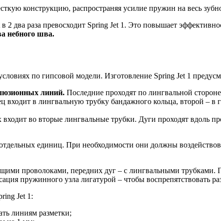
ткую конструкцию, распространяя усилие пружин на весь зубно
в 2 два раза превосходит Spring Jet 1. Это повышает эффективно
а небного шва.
словиях по гипсовой модели. Изготовление Spring Jet 1 предус
клюзионных линий.
Последние проходят по лингвальной стороне
ц входит в лингвальную трубку бандажного кольца, второй – в 
 входит во вторые лингвальные трубки. Дуги проходят вдоль пр
 отдельных единиц. При необходимости они должны воздействова
щими проволоками, передних дуг – с лингвальными трубками. П
ксация пружинного узла лигатурой – чтобы воспрепятствовать р
ng Jet 1:
ть линиям разметки;