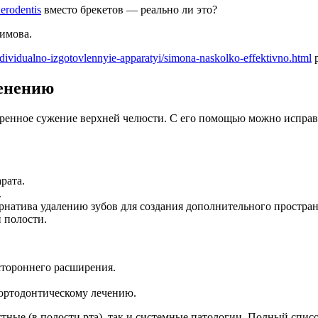
erodentis
вместо брекетов — реально ли это?
шимова.
individualno-izgotovlennyie-apparatyi/simona-naskolko-effektivno.html
р
менению
меренное сужение верхней челюсти. С его помощью можно испра
рата.
.
ернатива удалению зубов для создания дополнительного простран
 полости.
тороннего расширения.
ортодонтическому лечению.
тные (в полости рта), так и системные патологии. Полный спис