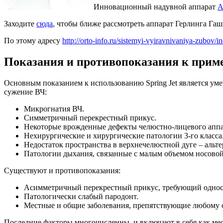
Инновационный надувной аппарат
A
Заходите
сюда
, чтобы ближе рассмотреть аппарат Герлинга Га
По этому адресу
http://orto-info.ru/sistemyi-vyiravnivaniya-zubov/
Показания и противопоказания к при
Основным показанием к использованию Spring Jet является у
сужение ВЧ:
Микрогнатия ВЧ.
Симметричный перекрестный прикус.
Некоторые врожденные дефекты челюстно-лицевого аппа
Нехирургические и хирургические патологии 3-го класса
Недостаток пространства в верхнечелюстной дуге – альт
Патологии дыхания, связанные с малым объемом носовой
Существуют и противопоказания:
Асимметричный перекрестный прикус, требующий однос
Патологически слабый пародонт.
Местные и общие заболевания, препятствующие любому 
Последние факторы многочисленны, и включают в себя как мес