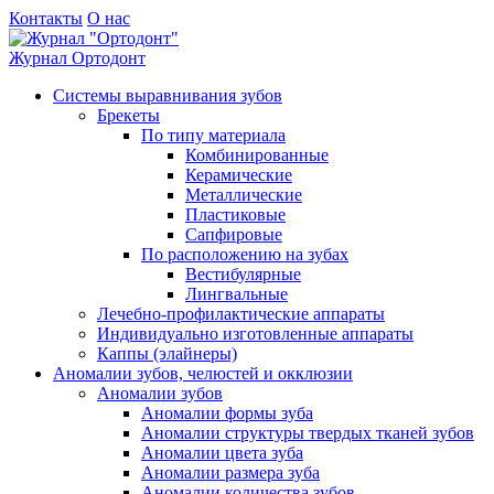
Контакты
О нас
Журнал
Ортодонт
Системы выравнивания зубов
Брекеты
По типу материала
Комбинированные
Керамические
Металлические
Пластиковые
Сапфировые
По расположению на зубах
Вестибулярные
Лингвальные
Лечебно-профилактические аппараты
Индивидуально изготовленные аппараты
Каппы (элайнеры)
Аномалии зубов, челюстей и окклюзии
Аномалии зубов
Аномалии формы зуба
Аномалии структуры твердых тканей зубов
Аномалии цвета зуба
Аномалии размера зуба
Аномалии количества зубов