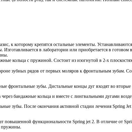
азис, к которому крепятся остальные элементы. Устанавливаютс
. Изготавливается в лаборатории или приобретается в готовом 
ины.
ные кольца с пружиной. Состоит из изогнутой в 2-х плоскостях
роне зубных рядов от первых моляров к фронтальным зубам. Со
ные фронтальные зубы. Дистальные концы дуг входят во вторые
рез бандажные кольца и вместе с лингвальными дугами воздейс
ьные зубы. После окончания активной стадии лечения Spring Je
рат повышенной функциональности Spring jet 2. В отличие от Spr
е пружины.