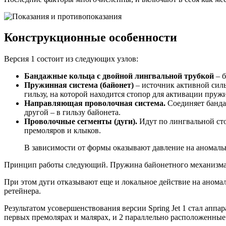
Конструкционные особенности
Версия 1 состоит из следующих узлов:
Бандажные кольца с двойной лингвальной трубкой
– б
Пружинная система (байонет)
– источник активной силы
гильзу, на которой находится стопор для активации пруж
Направляющая проволочная система.
Соединяет бандаж
другой – в гильзу байонета.
Проволочные сегменты (дуги).
Идут по лингвальной сто
премоляров и клыков.
В зависимости от формы оказывают давление на аномаль
Принцип работы следующий. Пружина байонетного механизма че
При этом дуги отказывают еще и локальное действие на аномал
ретейнера.
Результатом усовершенствования версии Spring Jet 1 стал аппа
первых премолярах и малярах, и 2 параллельно расположенны