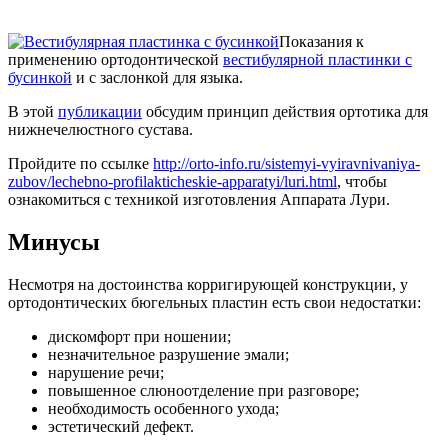
Показания к
применению ортодонтической
вестибулярной пластинки с
бусинкой
и с заслонкой для языка.
В этой
публикации
обсудим принцип действия ортотика для
нижнечелюстного сустава.
Пройдите по ссылке
http://orto-info.ru/sistemyi-vyiravnivaniya-
zubov/lechebno-profilakticheskie-apparatyi/luri.html
, чтобы
ознакомиться с техникой изготовления Аппарата Лури.
Минусы
Несмотря на достоинства корригирующей конструкции, у
ортодонтических бюгельных пластин есть свои недостатки:
дискомфорт при ношении;
незначительное разрушение эмали;
нарушение речи;
повышенное слюноотделение при разговоре;
необходимость особенного ухода;
эстетический дефект.