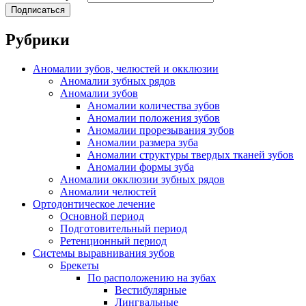
Подписаться
Рубрики
Аномалии зубов, челюстей и окклюзии
Аномалии зубных рядов
Аномалии зубов
Аномалии количества зубов
Аномалии положения зубов
Аномалии прорезывания зубов
Аномалии размера зуба
Аномалии структуры твердых тканей зубов
Аномалии формы зуба
Аномалии окклюзии зубных рядов
Аномалии челюстей
Ортодонтическое лечение
Основной период
Подготовительный период
Ретенционный период
Системы выравнивания зубов
Брекеты
По расположению на зубах
Вестибулярные
Лингвальные