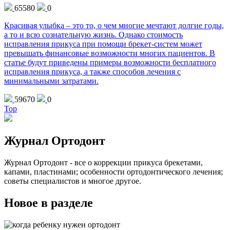
65580
0
Красивая улыбка – это то, о чем многие мечтают долгие годы,
а то и всю сознательную жизнь. Однако стоимость
исправления прикуса при помощи брекет-систем может
превышать финансовые возможности многих пациентов. В
статье будут приведены примеры возможности бесплатного
исправления прикуса, а также способов лечения с
минимальными затратами.
59670
0
Top
Журнал Ортодонт
Журнал Ортодонт - все о коррекции прикуса брекетами,
капами, пластинами; особенности ортодонтического лечения;
советы специалистов и многое другое.
Новое в разделе