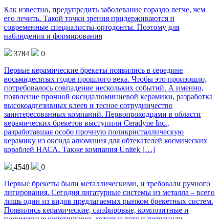
Как известно, предупредить заболевание гораздо легче, чем
его лечить. Такой точки зрения придерживаются и
современные специалисты-ортодонты. Поэтому для
наблюдения и формирования
3784
0
Первые керамические брекеты появились в середине
восьмидесятых годов прошлого века. Чтобы это произошло,
потребовалось совпадение нескольких событий. А именно,
появление прочной оксидалюминиевой керамики, разработка
высокоадгезивных клеев и тесное сотрудничество
заинтересованных компаний. Первопроходцами в области
керамических брекетов выступили Ceradyne Inc.,
разработавшая особо прочную поликристаллическую
керамику из оксида алюминия для обтекателей космических
кораблей НАСА. Также компания Unitek […]
4548
0
Первые брекеты были металлическими, и требовали ручного
лигирования. Сегодня лигатурные системы из металла – всего
лишь один из видов предлагаемых рынком брекетных систем.
Появились керамические, сапфировые, композитные и
полимерные конструкции, которые хотя и потеснили