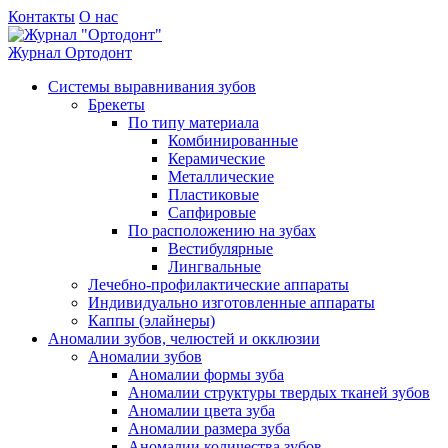
Контакты
О нас
Журнал
Ортодонт
Системы выравнивания зубов
Брекеты
По типу материала
Комбинированные
Керамические
Металлические
Пластиковые
Сапфировые
По расположению на зубах
Вестибулярные
Лингвальные
Лечебно-профилактические аппараты
Индивидуально изготовленные аппараты
Каппы (элайнеры)
Аномалии зубов, челюстей и окклюзии
Аномалии зубов
Аномалии формы зуба
Аномалии структуры твердых тканей зубов
Аномалии цвета зуба
Аномалии размера зуба
Аномалии количества зубов