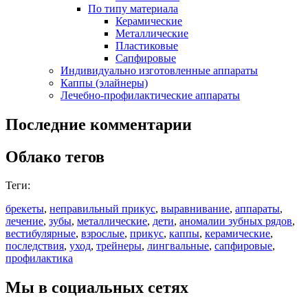
По типу материала
Керамические
Металлические
Пластиковые
Сапфировые
Индивидуально изготовленные аппараты
Каппы (элайнеры)
Лечебно-профилактические аппараты
Последние комментарии
Облако тегов
Теги:
брекеты
,
неправильный прикус
,
выравнивание
,
аппараты
,
лечение
,
зубы
,
металлические
,
дети
,
аномалии зубных рядов
,
вестибулярные
,
взрослые
,
прикус
,
каппы
,
керамические
,
последствия
,
уход
,
трейнеры
,
лингвальные
,
сапфировые
,
профилактика
Мы в социальных сетях