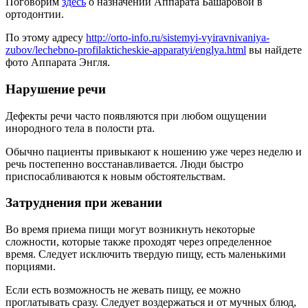
Поговорим
здесь
о назначении Аппарата Башаровой в
ортодонтии.
По этому адресу
http://orto-info.ru/sistemyi-vyiravnivaniya-
zubov/lechebno-profilakticheskie-apparatyi/englya.html
вы найдете
фото Аппарата Энгля.
Нарушение речи
Дефекты речи часто появляются при любом ощущении
инородного тела в полости рта.
Обычно пациенты привыкают к ношению уже через неделю и
речь постепенно восстанавливается. Люди быстро
приспосабливаются к новым обстоятельствам.
Затруднения при жевании
Во время приема пищи могут возникнуть некоторые
сложности, которые также проходят через определенное
время. Следует исключить твердую пищу, есть маленькими
порциями.
Если есть возможность не жевать пищу, ее можно
проглатывать сразу. Следует воздержаться и от мучных блюд,