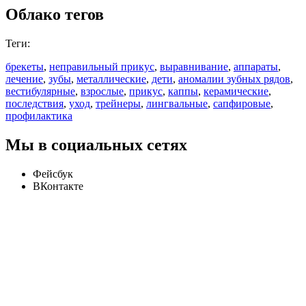
Облако тегов
Теги:
брекеты
,
неправильный прикус
,
выравнивание
,
аппараты
,
лечение
,
зубы
,
металлические
,
дети
,
аномалии зубных рядов
,
вестибулярные
,
взрослые
,
прикус
,
каппы
,
керамические
,
последствия
,
уход
,
трейнеры
,
лингвальные
,
сапфировые
,
профилактика
Мы в социальных сетях
Фейсбук
ВКонтакте