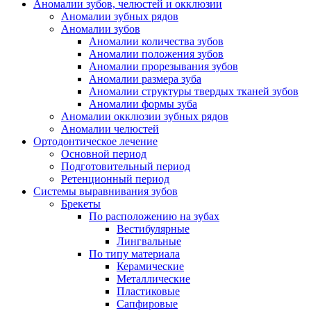
Аномалии зубов, челюстей и окклюзии
Аномалии зубных рядов
Аномалии зубов
Аномалии количества зубов
Аномалии положения зубов
Аномалии прорезывания зубов
Аномалии размера зуба
Аномалии структуры твердых тканей зубов
Аномалии формы зуба
Аномалии окклюзии зубных рядов
Аномалии челюстей
Ортодонтическое лечение
Основной период
Подготовительный период
Ретенционный период
Системы выравнивания зубов
Брекеты
По расположению на зубах
Вестибулярные
Лингвальные
По типу материала
Керамические
Металлические
Пластиковые
Сапфировые