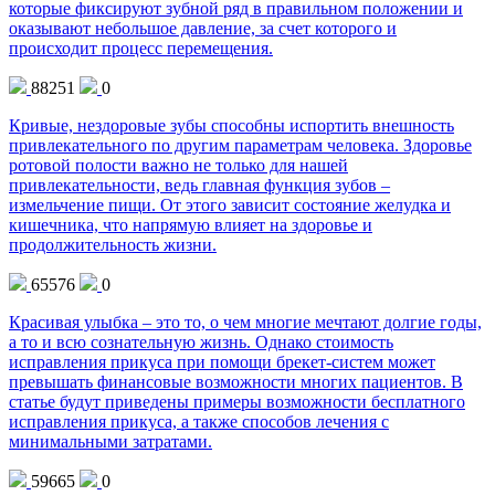
которые фиксируют зубной ряд в правильном положении и
оказывают небольшое давление, за счет которого и
происходит процесс перемещения.
88251
0
Кривые, нездоровые зубы способны испортить внешность
привлекательного по другим параметрам человека. Здоровье
ротовой полости важно не только для нашей
привлекательности, ведь главная функция зубов –
измельчение пищи. От этого зависит состояние желудка и
кишечника, что напрямую влияет на здоровье и
продолжительность жизни.
65576
0
Красивая улыбка – это то, о чем многие мечтают долгие годы,
а то и всю сознательную жизнь. Однако стоимость
исправления прикуса при помощи брекет-систем может
превышать финансовые возможности многих пациентов. В
статье будут приведены примеры возможности бесплатного
исправления прикуса, а также способов лечения с
минимальными затратами.
59665
0