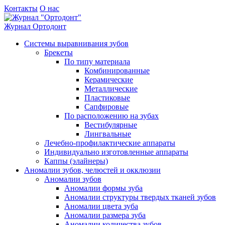
Контакты
О нас
Журнал
Ортодонт
Системы выравнивания зубов
Брекеты
По типу материала
Комбинированные
Керамические
Металлические
Пластиковые
Сапфировые
По расположению на зубах
Вестибулярные
Лингвальные
Лечебно-профилактические аппараты
Индивидуально изготовленные аппараты
Каппы (элайнеры)
Аномалии зубов, челюстей и окклюзии
Аномалии зубов
Аномалии формы зуба
Аномалии структуры твердых тканей зубов
Аномалии цвета зуба
Аномалии размера зуба
Аномалии количества зубов