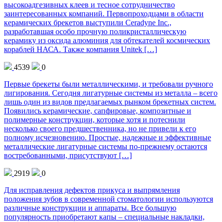
высокоадгезивных клеев и тесное сотрудничество
заинтересованных компаний. Первопроходцами в области
керамических брекетов выступили Ceradyne Inc.,
разработавшая особо прочную поликристаллическую
керамику из оксида алюминия для обтекателей космических
кораблей НАСА. Также компания Unitek […]
4539
0
Первые брекеты были металлическими, и требовали ручного
лигирования. Сегодня лигатурные системы из металла – всего
лишь один из видов предлагаемых рынком брекетных систем.
Появились керамические, сапфировые, композитные и
полимерные конструкции, которые хотя и потеснили
несколько своего предшественника, но не привели к его
полному исчезновению. Простые, надежные и эффективные
металлические лигатурные системы по-прежнему остаются
востребованными, присутствуют […]
2919
0
Для исправления дефектов прикуса и выпрямления
положения зубов в современной стоматологии используются
различные конструкции и аппараты. Все большую
популярность приобретают капы – специальные накладки,