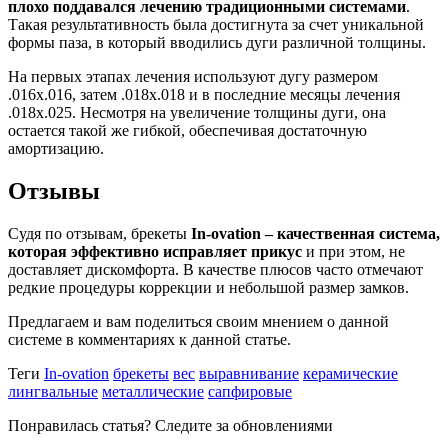
плохо поддавался лечению традиционными системами
.
Такая результативность была достигнута за счет уникальной
формы паза, в который вводились дуги различной толщины.
На первых этапах лечения используют дугу размером
.016х.016, затем .018х.018 и в последние месяцы лечения
.018х.025. Несмотря на увеличение толщины дуги, она
остается такой же гибкой, обеспечивая достаточную
амортизацию.
Отзывы
Судя по отзывам, брекеты
In-ovation – качественная система,
которая эффективно исправляет прикус
и при этом, не
доставляет дискомфорта. В качестве плюсов часто отмечают
редкие процедуры коррекции и небольшой размер замков.
Предлагаем и вам поделиться своим мнением о данной
системе в комментариях к данной статье.
Теги
In-ovation
брекеты
вес
выравнивание
керамические
лингвальные
металлические
сапфировые
Понравилась статья? Следите за обновлениями