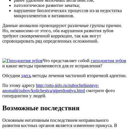
ранее удаление молочных антагонистов;
патологическое развитие зачатка;
нарушение биологических процессов из-за недостатка
микроэлементов и витаминов.
Данные аномалии провоцируют различные группы причин.
Но, независимо от этого, оба нарушения развития зубов
требуют своевременной коррекции, так как могут
спровоцировать ряд определенных осложнений.
Что представляет собой
гиподонтия зубов
и какие методы применяются для ее исправления?
Обсудим
здесь
методы лечения частичной вторичной адентии.
По этому адресу
http://orto-info.ru/zubocheliustnye-
anomalii/zubov/kolichestva/giperdontiya.html
смотрите фото
гипердонтии у людей.
Возможные последствия
Основным негативным последствием неправильного
развития костных органов является изменение прикуса. В