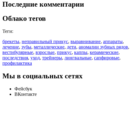
Последние комментарии
Облако тегов
Теги:
брекеты
,
неправильный прикус
,
выравнивание
,
аппараты
,
лечение
,
зубы
,
металлические
,
дети
,
аномалии зубных рядов
,
вестибулярные
,
взрослые
,
прикус
,
каппы
,
керамические
,
последствия
,
уход
,
трейнеры
,
лингвальные
,
сапфировые
,
профилактика
Мы в социальных сетях
Фейсбук
ВКонтакте