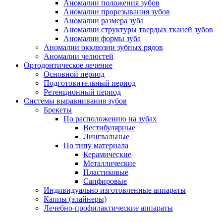
Аномалии положения зубов
Аномалии прорезывания зубов
Аномалии размера зуба
Аномалии структуры твердых тканей зубов
Аномалии формы зуба
Аномалии окклюзии зубных рядов
Аномалии челюстей
Ортодонтическое лечение
Основной период
Подготовительный период
Ретенционный период
Системы выравнивания зубов
Брекеты
По расположению на зубах
Вестибулярные
Лингвальные
По типу материала
Керамические
Металлические
Пластиковые
Сапфировые
Индивидуально изготовленные аппараты
Каппы (элайнеры)
Лечебно-профилактические аппараты