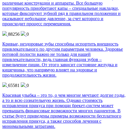
различные конструкции и аппараты. Все большую
популярность приобретают капы – специальные накладки,
которые фиксируют зубной ряд в правильном положении и
оказывают небольшое давление, за счет которого и
происходит процесс перемещения.
88256
0
Кривые, нездоровые зубы способны испортить внешность
привлекательного по другим параметрам человека. Здоровье
ротовой полости важно не только для нашей
привлекательности, ведь главная функция зубов –
измельчение пищи. От этого зависит состояние желудка и
кишечника, что напрямую влияет на здоровье и
продолжительность жизни.
65581
0
Красивая улыбка – это то, о чем многие мечтают долгие годы,
а то и всю сознательную жизнь. Однако стоимость
исправления прикуса при помощи брекет-систем может
превышать финансовые возможности многих пациентов. В
статье будут приведены примеры возможности бесплатного
исправления прикуса, а также способов лечения с
минимальными затратами.