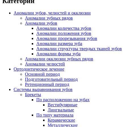
Категории
Аномалии зубов, челюстей и окклюзии
Аномалии зубных рядов
Аномалии зубов
Аномалии количества зубов
Аномалии положения зубов
Аномалии прорезывания зубов
Аномалии размера зуба
Аномалии структуры твердых тканей зубов
Аномалии формы зуба
Аномалии окклюзии зубных рядов
Аномалии челюстей
Ортодонтическое лечение
Основной период
Подготовительный период
Ретенционный период
Системы выравнивания зубов
Брекеты
По расположению на зубах
Вестибулярные
Лингвальные
По типу материала
Керамические
Металлические