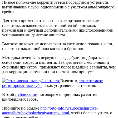
Низкое положение корректируется посредством устройств,
вытягивающих зубы одновременно с участком альвеолярного
гребня.
Для этого применяют классические ортодонтические
пластины, оснащенные эластичной тягой, винтами,
пружинами и другими дополнительными приспособлениями,
усиливающими действие аппарата.
Высокое положение исправляют за счет использования капп,
пластин с наклонной плоскостью и брекетов.
Методика лечения, в первую очередь, будет подбираться на
основании возраста пациента. Так для детей с молочным и
сменным прикусом, применяют более щадящие варианты, чем
для коррекции аномалии при постоянном прикусе.
Выясним,
что это такое
ретинированные зубы
и как устраняется патология.
В этой
публикации
поговорим о причинах развития
шиловидных зубов.
Пройдите по ссылке
http://orto-info.ru/zubocheliustnye-
anomalii/zubov/polozheniya/tremyi.html
, чтобы больше узнать о
тремах между зубами.