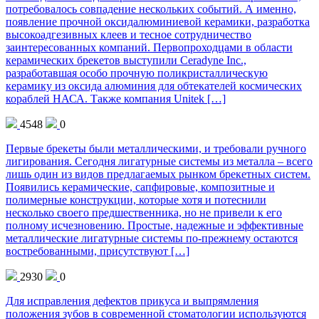
потребовалось совпадение нескольких событий. А именно,
появление прочной оксидалюминиевой керамики, разработка
высокоадгезивных клеев и тесное сотрудничество
заинтересованных компаний. Первопроходцами в области
керамических брекетов выступили Ceradyne Inc.,
разработавшая особо прочную поликристаллическую
керамику из оксида алюминия для обтекателей космических
кораблей НАСА. Также компания Unitek […]
4548
0
Первые брекеты были металлическими, и требовали ручного
лигирования. Сегодня лигатурные системы из металла – всего
лишь один из видов предлагаемых рынком брекетных систем.
Появились керамические, сапфировые, композитные и
полимерные конструкции, которые хотя и потеснили
несколько своего предшественника, но не привели к его
полному исчезновению. Простые, надежные и эффективные
металлические лигатурные системы по-прежнему остаются
востребованными, присутствуют […]
2930
0
Для исправления дефектов прикуса и выпрямления
положения зубов в современной стоматологии используются