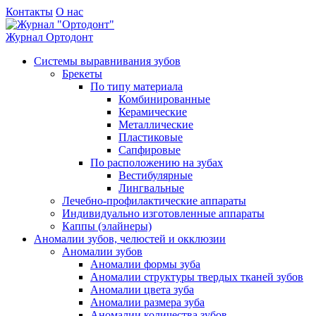
Контакты
О нас
Журнал
Ортодонт
Системы выравнивания зубов
Брекеты
По типу материала
Комбинированные
Керамические
Металлические
Пластиковые
Сапфировые
По расположению на зубах
Вестибулярные
Лингвальные
Лечебно-профилактические аппараты
Индивидуально изготовленные аппараты
Каппы (элайнеры)
Аномалии зубов, челюстей и окклюзии
Аномалии зубов
Аномалии формы зуба
Аномалии структуры твердых тканей зубов
Аномалии цвета зуба
Аномалии размера зуба
Аномалии количества зубов