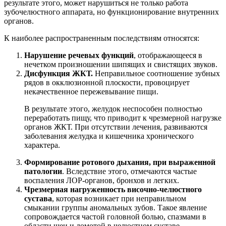
результате этого, может нарушиться не только работа
зубочелюстного аппарата, но функционирование внутренних
органов.
К наиболее распространенным последствиям относятся:
Нарушение речевых функций
, отображающееся в
нечетком произношении шипящих и свистящих звуков.
Дисфункция ЖКТ.
Неправильное соотношение зубных
рядов в окклюзионной плоскости, провоцирует
некачественное пережевывание пищи.
В результате этого, желудок неспособен полностью
переработать пищу, что приводит к чрезмерной нагрузке
органов ЖКТ. При отсутствии лечения, развиваются
заболевания желудка и кишечника хронического
характера.
Формирование ротового дыхания, при выраженной
патологии
. Вследствие этого, отмечаются частые
воспаления ЛОР-органов, бронхов и легких.
Чрезмерная нагруженность височно-челюстного
сустава
, которая возникает при неправильном
смыкании группы аномальных зубов. Такое явление
сопровождается частой головной болью, спазмами в
области шеи и ломотой в челюстном суставе.