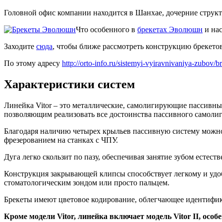
Головной офис компании находится в Шанхае, дочерние структ
Что особенного в
брекетах Эволюшн
и нас
Заходите
сюда
, чтобы ближе рассмотреть конструкцию брекетов
По этому адресу
http://orto-info.ru/sistemyi-vyiravnivaniya-zubov/b
Характеристики систем
Линейка Vitor – это металлические, самолигирующие пассивн
позволяющим реализовать все достоинства пассивного самоли
Благодаря наличию четырех крыльев пассивную систему можно 
фрезерованием на станках с ЧПУ.
Дуга легко скользит по пазу, обеспечивая занятие зубом естес
Конструкция закрывающей клипсы способствует легкому и уд
стоматологическим зондом или просто пальцем.
Брекеты имеют цветовое кодирование, облегчающее идентифи
Кроме модели Vitor, линейка включает модель Vitor II, осо