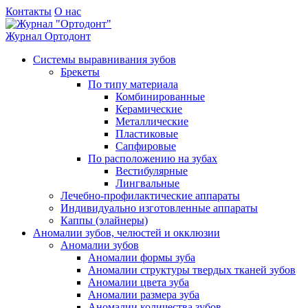
Контакты
О нас
Журнал
Ортодонт
Системы выравнивания зубов
Брекеты
По типу материала
Комбинированные
Керамические
Металлические
Пластиковые
Сапфировые
По расположению на зубах
Вестибулярные
Лингвальные
Лечебно-профилактические аппараты
Индивидуально изготовленные аппараты
Каппы (элайнеры)
Аномалии зубов, челюстей и окклюзии
Аномалии зубов
Аномалии формы зуба
Аномалии структуры твердых тканей зубов
Аномалии цвета зуба
Аномалии размера зуба
Аномалии количества зубов