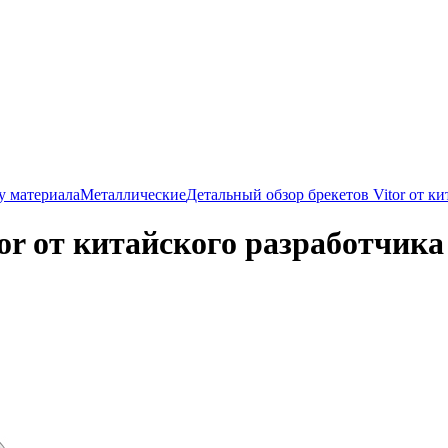
у материала
Металлические
Детальный обзор брекетов Vitor от ки
or от китайского разработчика