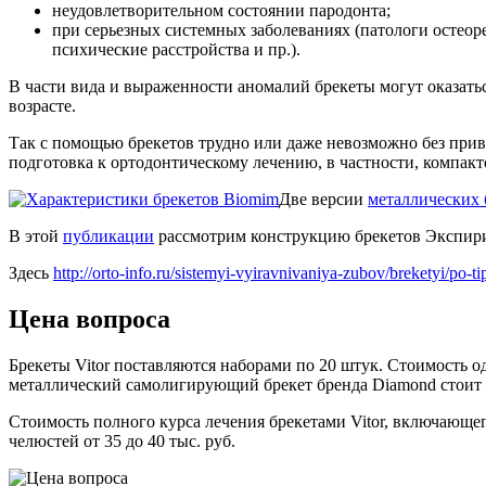
неудовлетворительном состоянии пародонта;
при серьезных системных заболеваниях (патологи остео
психические расстройства и пр.).
В части вида и выраженности аномалий брекеты могут оказать
возрасте.
Так с помощью брекетов трудно или даже невозможно без прив
подготовка к ортодонтическому лечению, в частности, компакт
Две версии
металлических 
В этой
публикации
рассмотрим конструкцию брекетов Экспир
Здесь
http://orto-info.ru/sistemyi-vyiravnivaniya-zubov/breketyi/po-ti
Цена вопроса
Брекеты Vitor поставляются наборами по 20 штук. Стоимость одн
металлический самолигирующий брекет бренда Diamond стоит 
Стоимость полного курса лечения брекетами Vitor, включающего
челюстей от 35 до 40 тыс. руб.