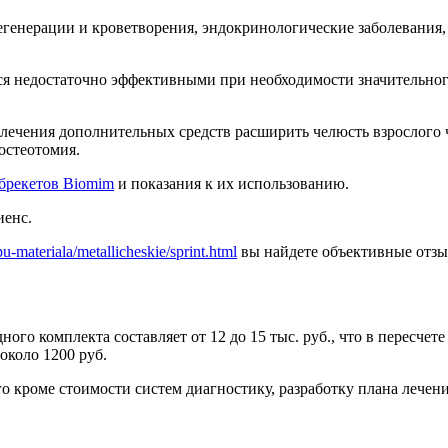
регенерации и кроветворения, эндокринологические заболевания
ся недостаточно эффективными при необходимости значительного
лечения дополнительных средств расширить челюсть взрослого ч
остеотомия.
брекетов Biomim
и показания к их использованию.
иенс.
pu-materiala/metallicheskie/sprint.html
вы найдете объективные отзы
ого комплекта составляет от 12 до 15 тыс. руб., что в пересчете
около 1200 руб.
 кроме стоимости систем диагностику, разработку плана лечения