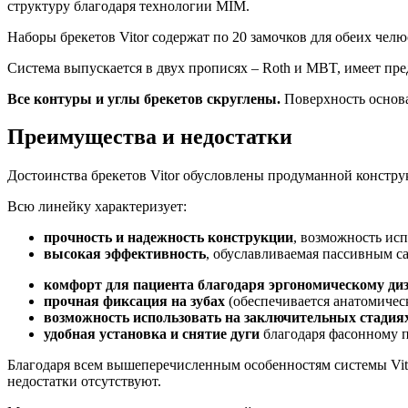
структуру благодаря технологии MIM.
Наборы брекетов Vitor содержат по 20 замочков для обеих челю
Система выпускается в двух прописях – Roth и MBT, имеет пр
Все контуры и углы брекетов скруглены.
Поверхность основа
Преимущества и недостатки
Достоинства брекетов Vitor обусловлены продуманной констру
Всю линейку характеризует:
прочность и надежность конструкции
, возможность ис
высокая эффективность
, обуславливаемая пассивным с
комфорт для пациента благодаря эргономическому ди
прочная фиксация на зубах
(обеспечивается анатомическ
возможность использовать на заключительных стадия
удобная установка и снятие дуги
благодаря фасонному п
Благодаря всем вышеперечисленным особенностям системы Vit
недостатки отсутствуют.