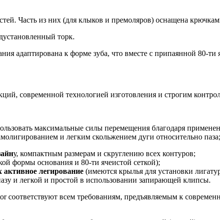
стей. Часть из них (для клыков и премоляров) оснащена крючкам
едустановленный торк.
ния адаптирована к форме зуба, что вместе с припаянной 80-ти 
кций, современной технологией изготовления и строгим контрол
пользовать максимальные силы перемещения благодаря примене
амолигированием и легким скольжением дуги относительно паза
зайн
у, компактным размерам и скруглению всех контуров;
ой формы основания и 80-ти ячеистой сеткой);
х активное легирование
(имеются крылья для установки лигату
азу и легкой и простой в использовании запирающей клипсы.
or соответствуют всем требованиям, предъявляемым к совреме