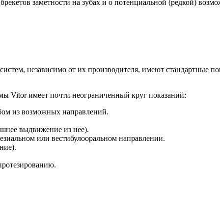
брекетов заметности на зубах и о потенциальной (редкой) возм
истем, независимо от их производителя, имеют стандартные п
ы Vitor имеет почти неограниченный круг показаний:
бом из возможных направлений.
шнее выдвижение из нее).
мезиальном или вестибулооральном направлении.
ние).
 протезированию.