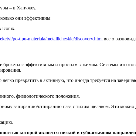
уры – в Ханчжоу.
колько они эффективны.
 Iconix.
reketyi/po-tipu-materiala/metallicheskie/discovery.html
все о разновидн
ые брекеты с эффективным и простым зажимом. Системы изготов
гирования.
легко превратить в активную, что иногда требуется на заверша
твенного, физиологического положения.
обному запиранию/отпиранию паза с тихим щелчком. Это можно
кацию.
бенностью которой является низкий в губо-язычном направлен