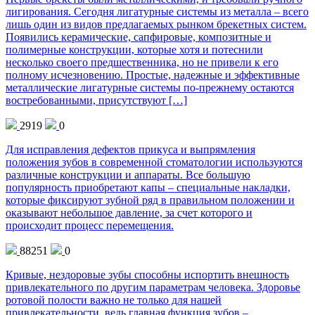
лигирования. Сегодня лигатурные системы из металла – всего
лишь один из видов предлагаемых рынком брекетных систем.
Появились керамические, сапфировые, композитные и
полимерные конструкции, которые хотя и потеснили
несколько своего предшественника, но не привели к его
полному исчезновению. Простые, надежные и эффективные
металлические лигатурные системы по-прежнему остаются
востребованными, присутствуют […]
2919
0
Для исправления дефектов прикуса и выпрямления
положения зубов в современной стоматологии используются
различные конструкции и аппараты. Все большую
популярность приобретают капы – специальные накладки,
которые фиксируют зубной ряд в правильном положении и
оказывают небольшое давление, за счет которого и
происходит процесс перемещения.
88251
0
Кривые, нездоровые зубы способны испортить внешность
привлекательного по другим параметрам человека. Здоровье
ротовой полости важно не только для нашей
привлекательности, ведь главная функция зубов –