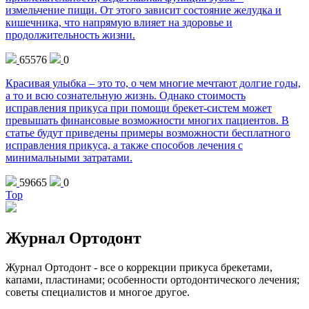
измельчение пищи. От этого зависит состояние желудка и
кишечника, что напрямую влияет на здоровье и
продолжительность жизни.
65576
0
Красивая улыбка – это то, о чем многие мечтают долгие годы,
а то и всю сознательную жизнь. Однако стоимость
исправления прикуса при помощи брекет-систем может
превышать финансовые возможности многих пациентов. В
статье будут приведены примеры возможности бесплатного
исправления прикуса, а также способов лечения с
минимальными затратами.
59665
0
Top
Журнал Ортодонт
Журнал Ортодонт - все о коррекции прикуса брекетами,
капами, пластинами; особенности ортодонтического лечения;
советы специалистов и многое другое.