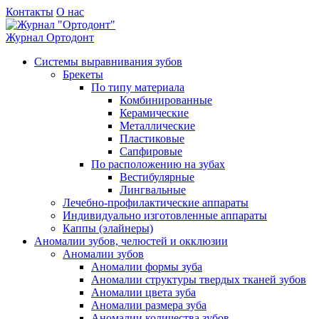
Контакты
О нас
Журнал
Ортодонт
Системы выравнивания зубов
Брекеты
По типу материала
Комбинированные
Керамические
Металлические
Пластиковые
Сапфировые
По расположению на зубах
Вестибулярные
Лингвальные
Лечебно-профилактические аппараты
Индивидуально изготовленные аппараты
Каппы (элайнеры)
Аномалии зубов, челюстей и окклюзии
Аномалии зубов
Аномалии формы зуба
Аномалии структуры твердых тканей зубов
Аномалии цвета зуба
Аномалии размера зуба
Аномалии количества зубов