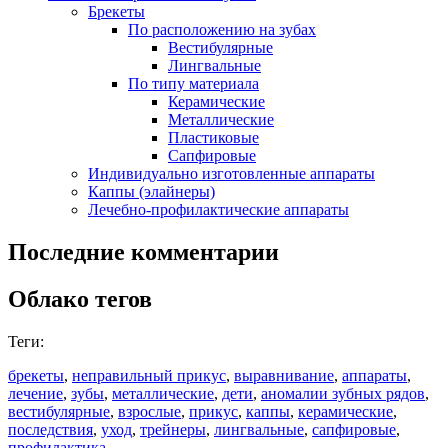
Брекеты
По расположению на зубах
Вестибулярные
Лингвальные
По типу материала
Керамические
Металлические
Пластиковые
Сапфировые
Индивидуально изготовленные аппараты
Каппы (элайнеры)
Лечебно-профилактические аппараты
Последние комментарии
Облако тегов
Теги:
брекеты
,
неправильный прикус
,
выравнивание
,
аппараты
,
лечение
,
зубы
,
металлические
,
дети
,
аномалии зубных рядов
,
вестибулярные
,
взрослые
,
прикус
,
каппы
,
керамические
,
последствия
,
уход
,
трейнеры
,
лингвальные
,
сапфировые
,
профилактика