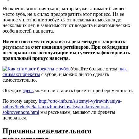
Неокрепшая костная ткань, которая уже занимает бывшее
место зуба, не в силах предотвратить этот процесс. На ее
полное уплотнение требуется от нескольких месяцев до
нескольких лет, в зависимости от возраста и анатомических
особенностей пациента.
Именно поэтому специалисты рекомендуют закрепить
результат за счет ношения ретейнеров. При соблюдении
всех правил их эксплуатации вы сумеете зафиксировать
правильный прикус навсегда.
Узнайте больше о том,
как
снимают брекеты
с зубов, и можно ли это сделать
самостоятельно.
Обсудим
здесь
можно ли ставить брекеты при беременности.
По этому адресу
http://orto-info.ru/sistemyi-vyiravnivaniya-
zubov/breketyi/kak-mozhno-tselovatsya-otkrovenno-o-
sokrovennom.html
мы расскажем, мешают ли брекеты
целоваться.
Причины нежелательного