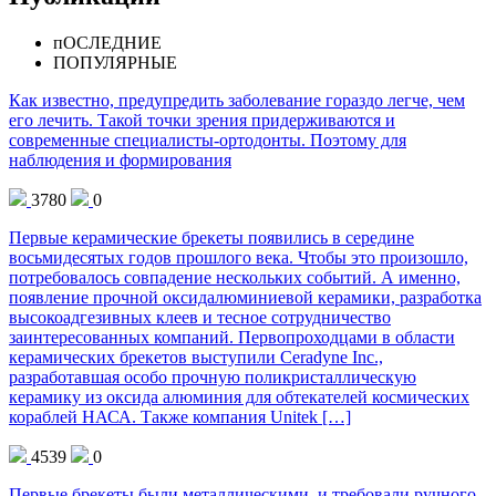
пОСЛЕДНИЕ
ПОПУЛЯРНЫЕ
Как известно, предупредить заболевание гораздо легче, чем
его лечить. Такой точки зрения придерживаются и
современные специалисты-ортодонты. Поэтому для
наблюдения и формирования
3780
0
Первые керамические брекеты появились в середине
восьмидесятых годов прошлого века. Чтобы это произошло,
потребовалось совпадение нескольких событий. А именно,
появление прочной оксидалюминиевой керамики, разработка
высокоадгезивных клеев и тесное сотрудничество
заинтересованных компаний. Первопроходцами в области
керамических брекетов выступили Ceradyne Inc.,
разработавшая особо прочную поликристаллическую
керамику из оксида алюминия для обтекателей космических
кораблей НАСА. Также компания Unitek […]
4539
0
Первые брекеты были металлическими, и требовали ручного