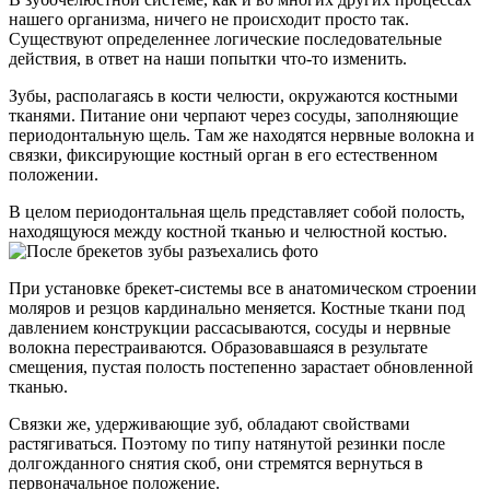
нашего организма, ничего не происходит просто так.
Существуют определеннее логические последовательные
действия, в ответ на наши попытки что-то изменить.
Зубы, располагаясь в кости челюсти, окружаются костными
тканями. Питание они черпают через сосуды, заполняющие
периодонтальную щель. Там же находятся нервные волокна и
связки, фиксирующие костный орган в его естественном
положении.
В целом периодонтальная щель представляет собой полость,
находящуюся между костной тканью и челюстной костью.
При установке брекет-системы все в анатомическом строении
моляров и резцов кардинально меняется. Костные ткани под
давлением конструкции рассасываются, сосуды и нервные
волокна перестраиваются. Образовавшаяся в результате
смещения, пустая полость постепенно зарастает обновленной
тканью.
Связки же, удерживающие зуб, обладают свойствами
растягиваться. Поэтому по типу натянутой резинки после
долгожданного снятия скоб, они стремятся вернуться в
первоначальное положение.